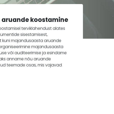
 aruande koostamine
stamisel terviklahendust alates
mentide sisestamisest,
est kuni majandusaasta aruande
 organiseerimine majandusaasta
use või auditeerimise ja esindame
 Lisaks anname nõu aruande
nud teemade osas, mis vajavad