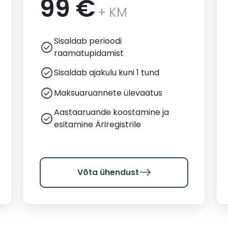
99 €
+ KM
Sisaldab perioodi
check_circle
raamatupidamist
check_circle
Sisaldab ajakulu kuni 1 tund
check_circle
Maksuaruannete ülevaatus
Aastaaruande koostamine ja
check_circle
esitamine Äriregistrile
Võta ühendust