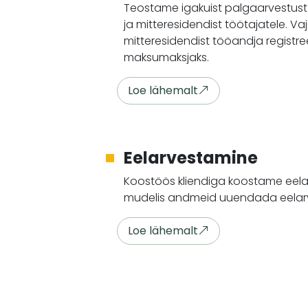
Teostame igakuist palgaarvestust 
ja mitteresidendist töötajatele. V
mitteresidendist tööandja registree
maksumaksjaks.
Loe lähemalt
Eelarvestamine
Koostöös kliendiga koostame eela
mudelis andmeid uuendada eelarve
Loe lähemalt