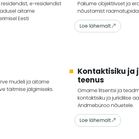
residendist, e-residendist
Pakume objektiivset ja er
ajadusel aitame
nõustamist raamatupida
rimisel Eesti
Loe lähemalt
Kontaktisiku ja j
teenus
rve mudeli ja aitame
 täitmise jälgimiseks.
Omame litsentsi ja teadm
kontaktisiku ja juriidilis
Andmebüroo nõuetele.
Loe lähemalt