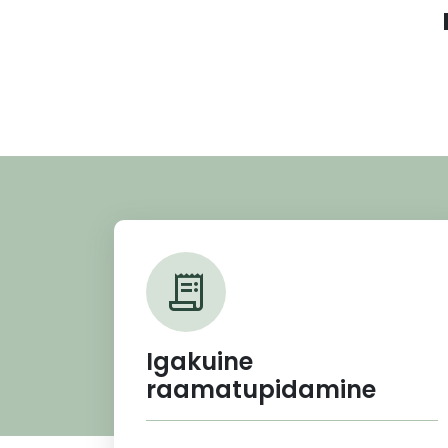
receipt_long
Igakuine
raamatupidamine