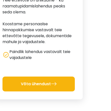
Teie ettevõte on unikaalne - ka
raamatupidamislahendus peaks
seda olema.
Koostame personaalse
hinnapakkumise vastavalt teie
ettevõtte tegevusele, dokumentide
mahule ja vajadustele.
Paindlik lahendus vastavalt teie
check_circle
vajadustele
Võta ühendust