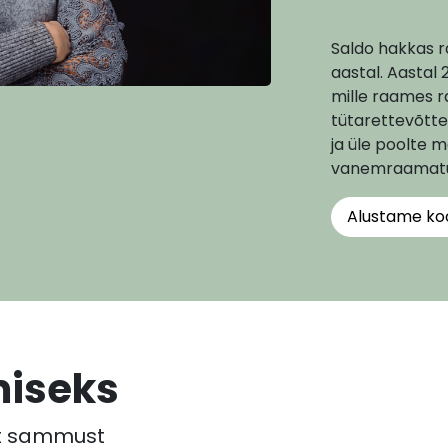
Saldo hakkas 
aastal. Aastal
mille raames r
tütarettevõtt
ja üle poolte
vanemraamatupi
Alustame ko
miseks
st sammust