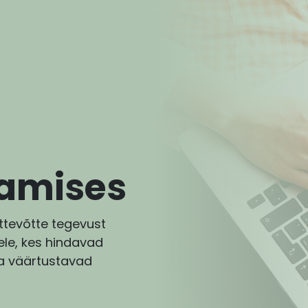
amises
tevõtte tegevust
ele, kes hindavad
a väärtustavad